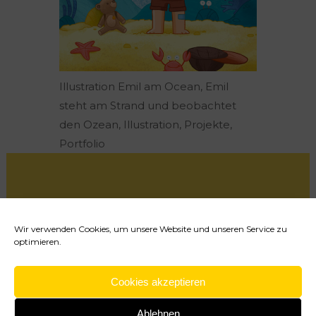
Illustration Emil am Ocean, Emil
steht am Strand und beobachtet
den Ozean, Illustration, Projekte,
Portfolio
Wir verwenden Cookies, um unsere Website und unseren Service zu
optimieren.
Cookie-Richtlinie (EU)
Cookies akzeptieren
Impressum
Datenschutzerklärung
Ablehnen