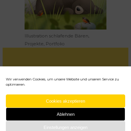
Illustration schlafende Bären,
Projekte, Portfolio
Wir verwenden Cookies, um unsere Website und unseren Service zu
optimieren.
Cookie-Richtlinie (EU)
Cookies akzeptieren
Impressum
Datenschutzerklärung
Ablehnen
Einstellungen anzeigen