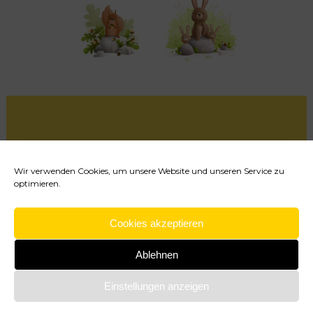
Wir verwenden Cookies, um unsere Website und unseren Service zu
optimieren.
Cookie-Richtlinie (EU)
Cookies akzeptieren
Impressum
Datenschutzerklärung
Ablehnen
Einstellungen anzeigen